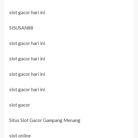
slot gacor hari ini
SISUSAN88
slot gacor hari ini
slot gacor hari ini
slot gacor hari ini
slot gacor hari ini
slot gacor
Situs Slot Gacor Gampang Menang
slot online