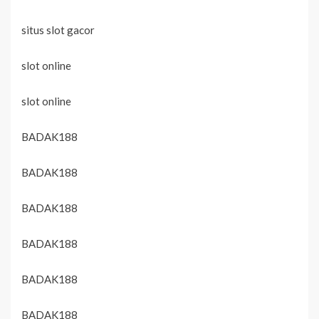
situs slot gacor
slot online
slot online
BADAK188
BADAK188
BADAK188
BADAK188
BADAK188
BADAK188