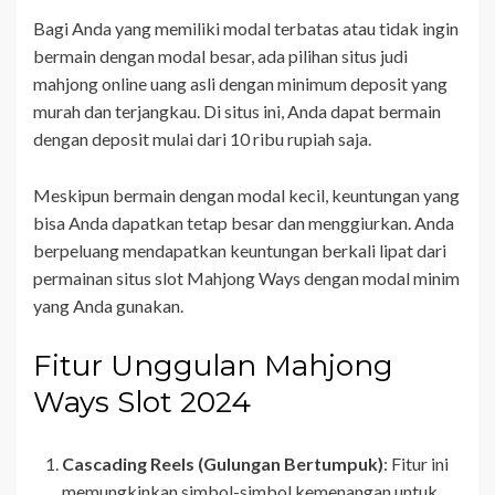
Bagi Anda yang memiliki modal terbatas atau tidak ingin
bermain dengan modal besar, ada pilihan situs judi
mahjong online uang asli dengan minimum deposit yang
murah dan terjangkau. Di situs ini, Anda dapat bermain
dengan deposit mulai dari 10 ribu rupiah saja.
Meskipun bermain dengan modal kecil, keuntungan yang
bisa Anda dapatkan tetap besar dan menggiurkan. Anda
berpeluang mendapatkan keuntungan berkali lipat dari
permainan situs slot Mahjong Ways dengan modal minim
yang Anda gunakan.
Fitur Unggulan Mahjong
Ways Slot 2024
Cascading Reels (Gulungan Bertumpuk)
: Fitur ini
memungkinkan simbol-simbol kemenangan untuk