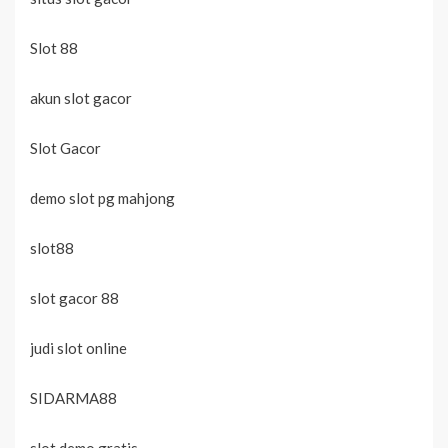
Slot 88
akun slot gacor
Slot Gacor
demo slot pg mahjong
slot88
slot gacor 88
judi slot online
SIDARMA88