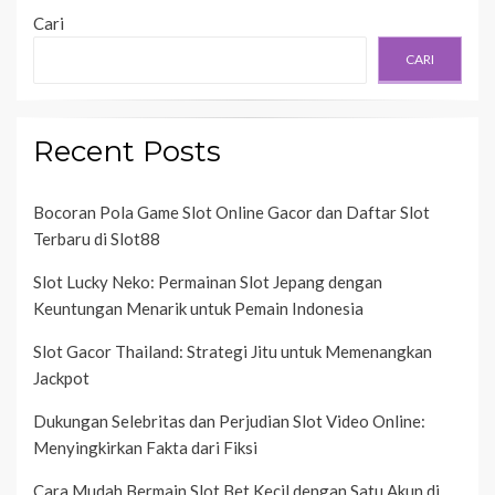
Cari
CARI
Recent Posts
Bocoran Pola Game Slot Online Gacor dan Daftar Slot
Terbaru di Slot88
Slot Lucky Neko: Permainan Slot Jepang dengan
Keuntungan Menarik untuk Pemain Indonesia
Slot Gacor Thailand: Strategi Jitu untuk Memenangkan
Jackpot
Dukungan Selebritas dan Perjudian Slot Video Online:
Menyingkirkan Fakta dari Fiksi
Cara Mudah Bermain Slot Bet Kecil dengan Satu Akun di