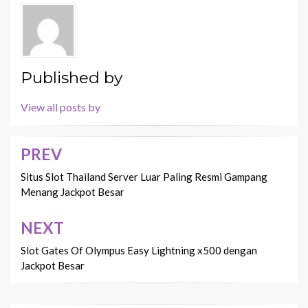
Published by
View all posts by
PREV
Navigasi
pos
Situs Slot Thailand Server Luar Paling Resmi Gampang
Menang Jackpot Besar
NEXT
Slot Gates Of Olympus Easy Lightning x500 dengan
Jackpot Besar