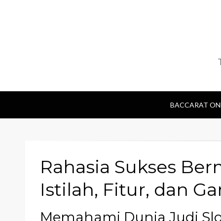
BACCARAT ON
Rahasia Sukses Berm
Istilah, Fitur, dan
Memahami Dunia Judi Slo