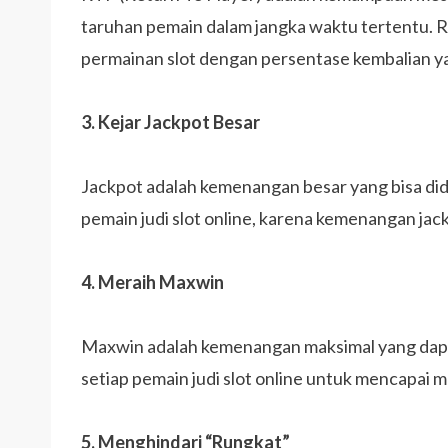
taruhan pemain dalam jangka waktu tertentu. R
permainan slot dengan persentase kembalian ya
3. Kejar Jackpot Besar
Jackpot adalah kemenangan besar yang bisa did
pemain judi slot online, karena kemenangan ja
4. Meraih Maxwin
Maxwin adalah kemenangan maksimal yang dapat 
setiap pemain judi slot online untuk mencapai 
5. Menghindari “Rungkat”