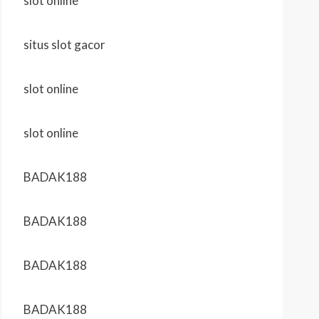
slot online
situs slot gacor
slot online
slot online
BADAK188
BADAK188
BADAK188
BADAK188