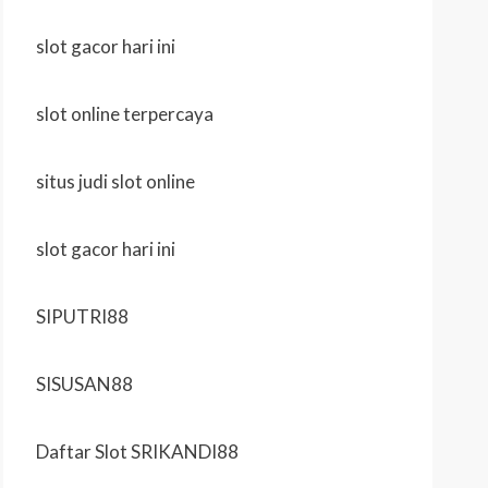
slot gacor hari ini
slot online terpercaya
situs judi slot online
slot gacor hari ini
SIPUTRI88
SISUSAN88
Daftar Slot SRIKANDI88