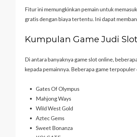
Fitur ini memungkinkan pemain untuk memasu
gratis dengan biaya tertentu. Ini dapat memb
Kumpulan Game Judi Slot
Di antara banyaknya game slot online, beberap
kepada pemainnya. Beberapa game terpopuler d
Gates Of Olympus
Mahjong Ways
Wild West Gold
Aztec Gems
Sweet Bonanza