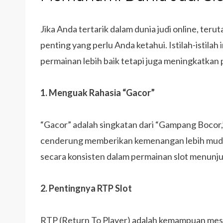
Jika Anda tertarik dalam dunia judi online, teru
penting yang perlu Anda ketahui. Istilah-istil
permainan lebih baik tetapi juga meningkatka
1. Menguak Rahasia “Gacor”
“Gacor” adalah singkatan dari “Gampang Bocor
cenderung memberikan kemenangan lebih mud
secara konsisten dalam permainan slot menunj
2. Pentingnya RTP Slot
RTP (Return To Player) adalah kemampuan mesin