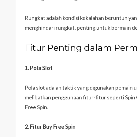
Rungkat adalah kondisi kekalahan beruntun yang
menghindari rungkat, penting untuk bermain den
Fitur Penting dalam Perm
1. Pola Slot
Pola slot adalah taktik yang digunakan pemain
melibatkan penggunaan fitur-fitur seperti Spin
Free Spin.
2. Fitur Buy Free Spin