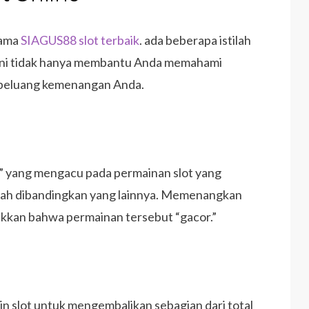
tama
SIAGUS88 slot terbaik
. ada beberapa istilah
ah ini tidak hanya membantu Anda memahami
n peluang kemenangan Anda.
,” yang mengacu pada permainan slot yang
ah dibandingkan yang lainnya. Memenangkan
ukkan bahwa permainan tersebut “gacor.”
 slot untuk mengembalikan sebagian dari total