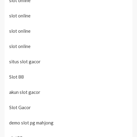
slot online
slot online
slot online
slot online
situs slot gacor
Slot 88
akun slot gacor
Slot Gacor
demo slot pg mahjong