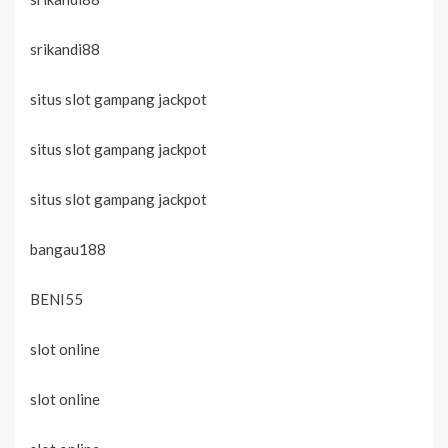
srikandi88
situs slot gampang jackpot
situs slot gampang jackpot
situs slot gampang jackpot
bangau188
BENI55
slot online
slot online