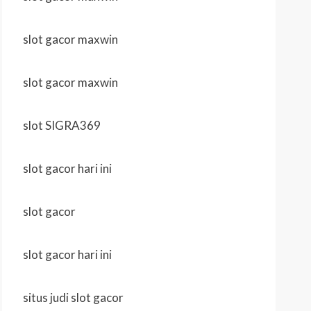
slot gacor maxwin
slot gacor maxwin
slot SIGRA369
slot gacor hari ini
slot gacor
slot gacor hari ini
situs judi slot gacor