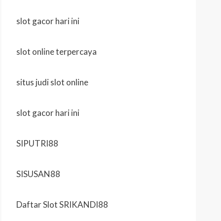
slot gacor hari ini
slot online terpercaya
situs judi slot online
slot gacor hari ini
SIPUTRI88
SISUSAN88
Daftar Slot SRIKANDI88