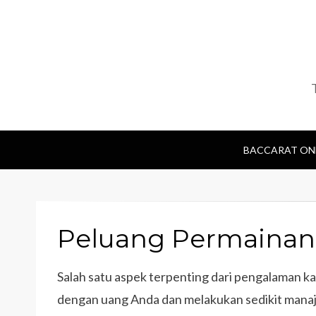
BACCARAT ON
Peluang Permainan 
Salah satu aspek terpenting dari pengalaman ka
dengan uang Anda dan melakukan sedikit manaj