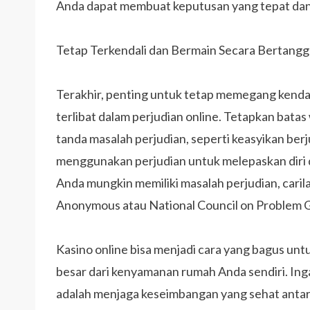
Anda dapat membuat keputusan yang tepat da
Tetap Terkendali dan Bermain Secara Bertang
Terakhir, penting untuk tetap memegang kenda
terlibat dalam perjudian online. Tetapkan batas
tanda masalah perjudian, seperti keasyikan berj
menggunakan perjudian untuk melepaskan diri da
Anda mungkin memiliki masalah perjudian, caril
Anonymous atau National Council on Problem 
Kasino online bisa menjadi cara yang bagus u
besar dari kenyamanan rumah Anda sendiri. Inga
adalah menjaga keseimbangan yang sehat ant