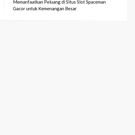
Memanfaatkan Peluang di Situs Slot Spaceman
Gacor untuk Kemenangan Besar