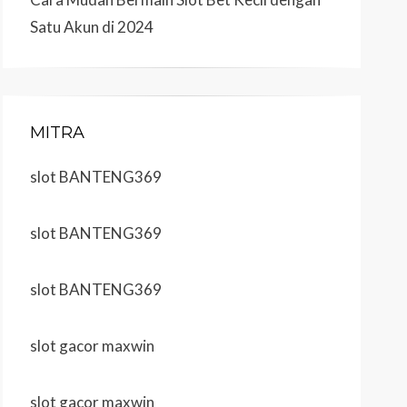
Satu Akun di 2024
MITRA
slot BANTENG369
slot BANTENG369
slot BANTENG369
slot gacor maxwin
slot gacor maxwin