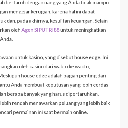
ernah bertaruh dengan uang yang Anda tidak mampu
an mengejar kerugian, karena hal ini dapat
 dan, pada akhirnya, kesulitan keuangan. Selain
arkan oleh
Agen SIPUTRI88
untuk meningkatkan
 Anda.
awaan untuk kasino, yang disebut house edge. Ini
angkan oleh kasino dari waktu ke waktu,
skipun house edge adalah bagian penting dari
antu Anda membuat keputusan yang lebih cerdas
an berapa banyak yang harus dipertaruhkan.
ebih rendah menawarkan peluang yang lebih baik
ncari permainan ini saat bermain online.