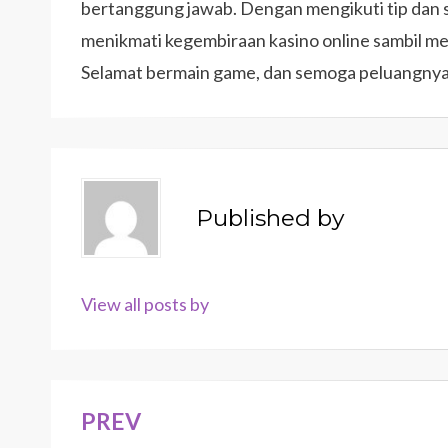
bertanggung jawab. Dengan mengikuti tip dan sa
menikmati kegembiraan kasino online sambil mem
Selamat bermain game, dan semoga peluangn
Published by
View all posts by
PREV
Navigasi