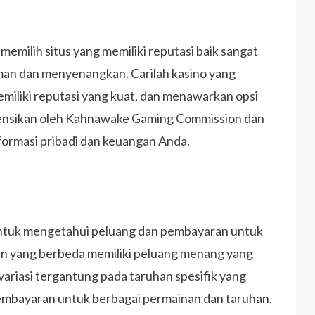
memilih situs yang memiliki reputasi baik sangat
an dan menyenangkan. Carilah kasino yang
memiliki reputasi yang kuat, dan menawarkan opsi
isensikan oleh Kahnawake Gaming Commission dan
formasi pribadi dan keuangan Anda.
ntuk mengetahui peluang dan pembayaran untuk
an yang berbeda memiliki peluang menang yang
riasi tergantung pada taruhan spesifik yang
embayaran untuk berbagai permainan dan taruhan,