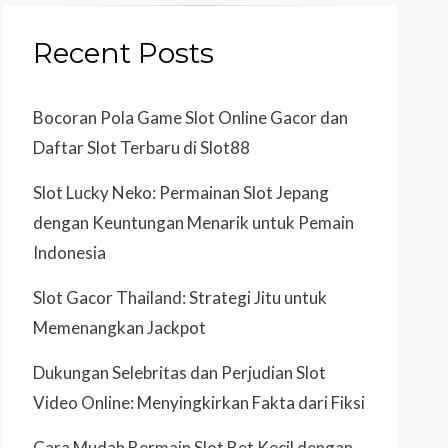
Recent Posts
Bocoran Pola Game Slot Online Gacor dan
Daftar Slot Terbaru di Slot88
Slot Lucky Neko: Permainan Slot Jepang
dengan Keuntungan Menarik untuk Pemain
Indonesia
Slot Gacor Thailand: Strategi Jitu untuk
Memenangkan Jackpot
Dukungan Selebritas dan Perjudian Slot
Video Online: Menyingkirkan Fakta dari Fiksi
Cara Mudah Bermain Slot Bet Kecil dengan