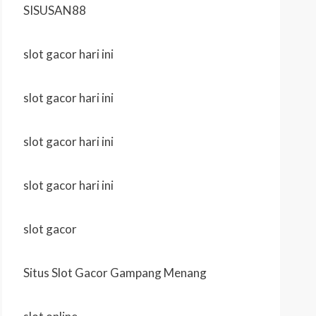
SISUSAN88
slot gacor hari ini
slot gacor hari ini
slot gacor hari ini
slot gacor hari ini
slot gacor
Situs Slot Gacor Gampang Menang