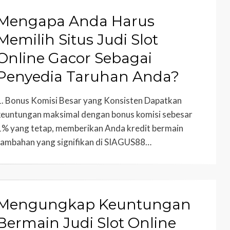
Mengapa Anda Harus
Memilih Situs Judi Slot
Online Gacor Sebagai
Penyedia Taruhan Anda?
1. Bonus Komisi Besar yang Konsisten Dapatkan
keuntungan maksimal dengan bonus komisi sebesar
1% yang tetap, memberikan Anda kredit bermain
tambahan yang signifikan di SIAGUS88…
Mengungkap Keuntungan
Bermain Judi Slot Online