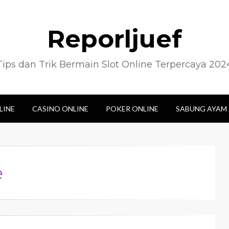
Reporljuef
Tips dan Trik Bermain Slot Online Terpercaya 202
LINE
CASINO ONLINE
POKER ONLINE
SABUNG AYAM
e