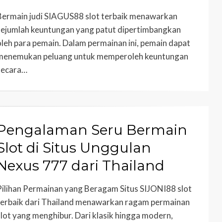
Bermain judi SIAGUS88 slot terbaik menawarkan
sejumlah keuntungan yang patut dipertimbangkan
oleh para pemain. Dalam permainan ini, pemain dapat
menemukan peluang untuk memperoleh keuntungan
secara…
Pengalaman Seru Bermain
Slot di Situs Unggulan
Nexus 777 dari Thailand
Pilihan Permainan yang Beragam Situs SIJONI88 slot
terbaik dari Thailand menawarkan ragam permainan
slot yang menghibur. Dari klasik hingga modern,