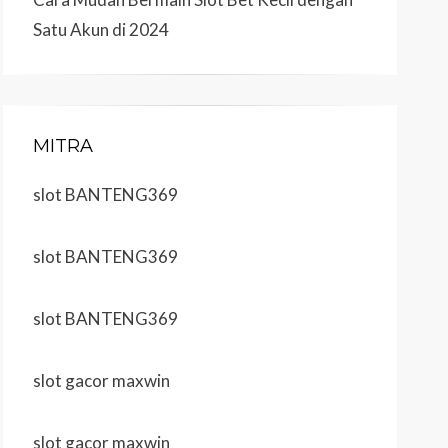
Satu Akun di 2024
MITRA
slot BANTENG369
slot BANTENG369
slot BANTENG369
slot gacor maxwin
slot gacor maxwin