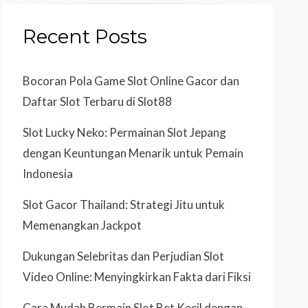
Recent Posts
Bocoran Pola Game Slot Online Gacor dan
Daftar Slot Terbaru di Slot88
Slot Lucky Neko: Permainan Slot Jepang
dengan Keuntungan Menarik untuk Pemain
Indonesia
Slot Gacor Thailand: Strategi Jitu untuk
Memenangkan Jackpot
Dukungan Selebritas dan Perjudian Slot
Video Online: Menyingkirkan Fakta dari Fiksi
Cara Mudah Bermain Slot Bet Kecil dengan