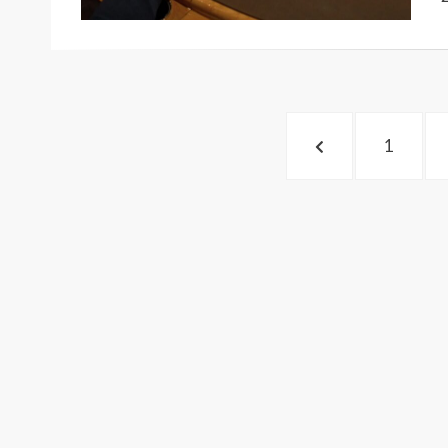
Paginasi
PREVIOUS
PAGE
1
pos
PAGE