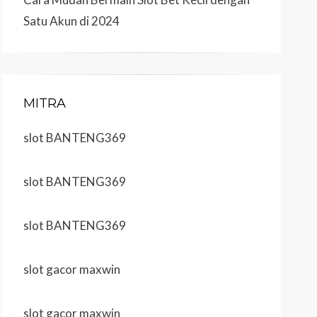
Satu Akun di 2024
MITRA
slot BANTENG369
slot BANTENG369
slot BANTENG369
slot gacor maxwin
slot gacor maxwin