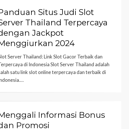
Panduan Situs Judi Slot
Server Thailand Terpercaya
dengan Jackpot
Menggiurkan 2024
Slot Server Thailand: Link Slot Gacor Terbaik dan
Terpercaya di Indonesia Slot Server Thailand adalah
salah satu link slot online terpercaya dan terbaik di
Indonesia.…
Menggali Informasi Bonus
dan Promosi