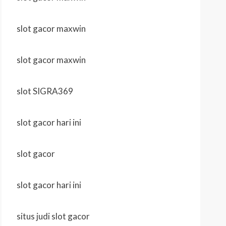
slot gacor maxwin
slot gacor maxwin
slot SIGRA369
slot gacor hari ini
slot gacor
slot gacor hari ini
situs judi slot gacor